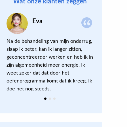
Wat onze klanten zeggen
Eva
Na de behandeling van mijn onderrug,
Lekker sne
slaap ik beter, kan ik langer zitten,
meteen vri
geconcentreerder werken en heb ik in
de volgend
zijn algemeenheid meer energie. Ik
kreeg ook
weet zeker dat dat door het
(niet allee
oefenprogramma komt dat ik kreeg. Ik
doe het nog steeds.