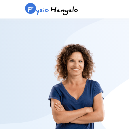
F
ysio
Hengelo