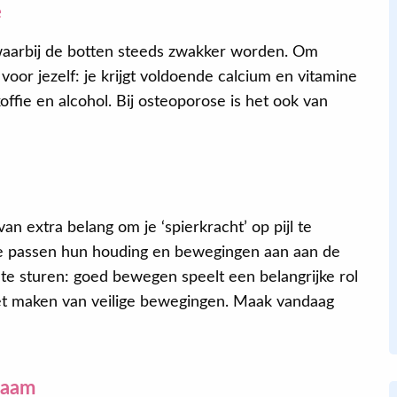
e
aarbij de botten steeds zwakker worden. Om
Alex
oor jezelf: je krijgt voldoende calcium en vitamine
offie en alcohol. Bij osteoporose is het ook van
Super! Vandaag gebeld voor een
‘noodafspraak’ als nieuwe patiënt en
gelukt om vandaag nog terecht te
kunnen
.
an extra belang om je ‘spierkracht’ op pijl te
 passen hun houding en bewegingen aan aan de
ij te sturen: goed bewegen speelt een belangrijke rol
 het maken van veilige bewegingen. Maak vandaag
haam