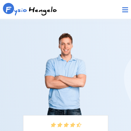
F
ysio
Hengelo