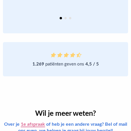
t
m
1.269
patiënten geven ons
4,5 / 5
Wil je meer weten?
Over je
1e afspraak
of heb je een andere vraag? Bel of mail
ons even, we helpen je graag bij jouw herstel!